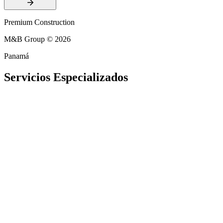
Premium Construction
M&B Group © 2026
Panamá
Servicios
Especializados
Construcción
Residencias de Lujo
Ejecución de obras con acabados premium y estándares
internacionales, adaptadas al clima y topografía de Chiriquí.