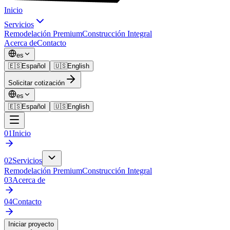
Inicio
Servicios
Remodelación Premium
Construcción Integral
Acerca de
Contacto
es
🇪🇸
Español
🇺🇸
English
Solicitar cotización
es
🇪🇸
Español
🇺🇸
English
01
Inicio
02
Servicios
Remodelación Premium
Construcción Integral
03
Acerca de
04
Contacto
Iniciar proyecto